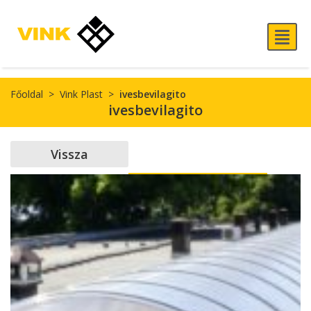
Főoldal
>
Vink Plast
>
ivesbevilagito
ivesbevilagito
Vissza