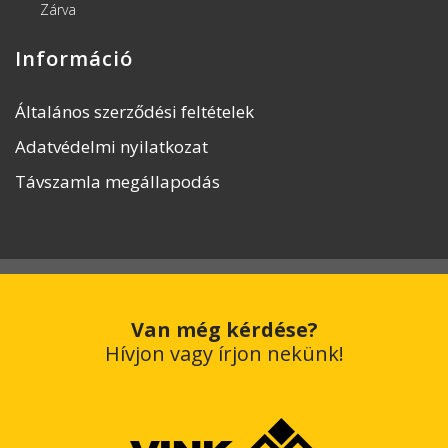
Zárva
Információ
Általános szerződési feltételek
Adatvédelmi nyilatkozat
Távszamla megállapodás
Van még kérdése?
Hívjon vagy írjon nekünk!