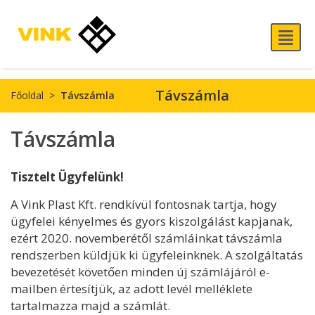
Távszámla
Főoldal
>
Távszámla
Távszámla
Tisztelt Ügyfelünk!
A Vink Plast Kft. rendkívül fontosnak tartja, hogy
ügyfelei kényelmes és gyors kiszolgálást kapjanak,
ezért 2020. novemberétől számláinkat távszámla
rendszerben küldjük ki ügyfeleinknek. A szolgáltatás
bevezetését követően minden új számlájáról e-
mailben értesítjük, az adott levél melléklete
tartalmazza majd a számlát.