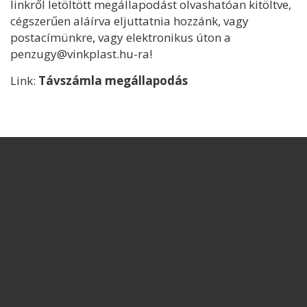
linkről letöltött megállapodást olvashatóan kitöltve,
cégszerűen aláírva eljuttatnia hozzánk, vagy
postacímünkre, vagy elektronikus úton a
penzugy@vinkplast.hu
-ra!
Link:
Távszámla megállapodás