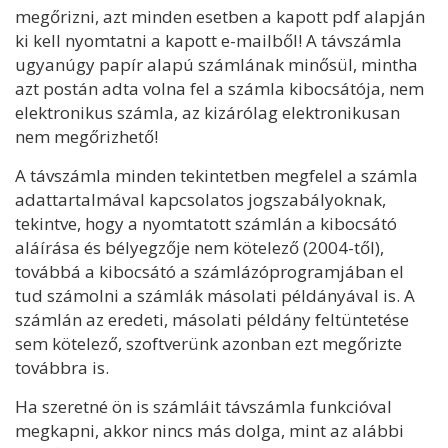
megőrizni, azt minden esetben a kapott pdf alapján
ki kell nyomtatni a kapott e-mailből! A távszámla
ugyanúgy papír alapú számlának minősül, mintha
azt postán adta volna fel a számla kibocsátója, nem
elektronikus számla, az kizárólag elektronikusan
nem megőrizhető!
A távszámla minden tekintetben megfelel a számla
adattartalmával kapcsolatos jogszabályoknak,
tekintve, hogy a nyomtatott számlán a kibocsátó
aláírása és bélyegzője nem kötelező (2004-től),
továbbá a kibocsátó a számlázóprogramjában el
tud számolni a számlák másolati példányával is. A
számlán az eredeti, másolati példány feltüntetése
sem kötelező, szoftverünk azonban ezt megőrizte
továbbra is.
Ha szeretné ön is számláit távszámla funkcióval
megkapni, akkor nincs más dolga, mint az alábbi