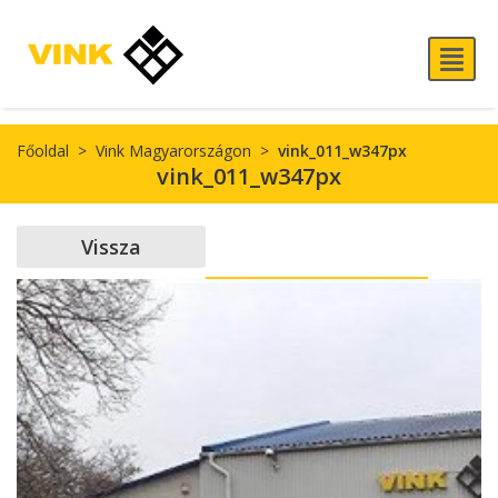
Főoldal
>
Vink Magyarországon
>
vink_011_w347px
vink_011_w347px
Vissza