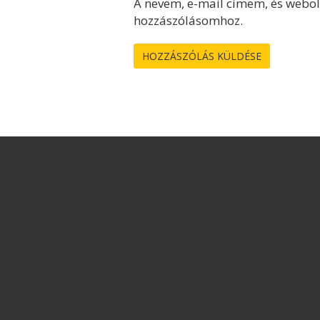
A nevem, e-mail címem, és webo
hozzászólásomhoz.