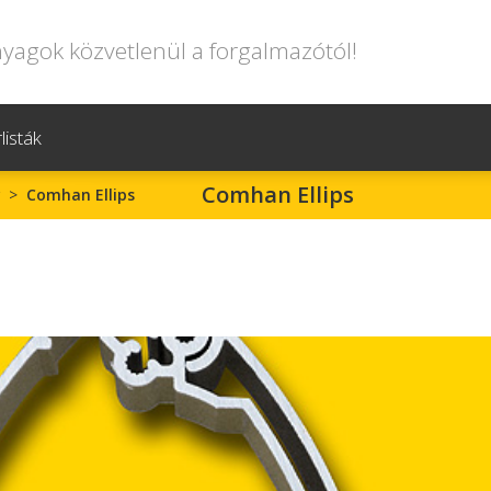
gok közvetlenül a forgalmazótól!
listák
Comhan Ellips
>
Comhan Ellips