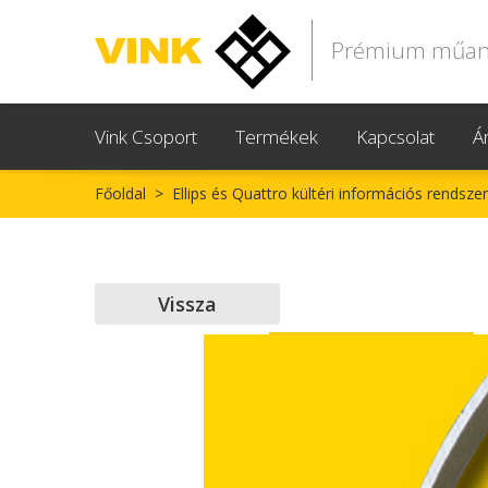
Prémium műanya
Vink Csoport
Termékek
Kapcsolat
Ár
Főoldal
>
Ellips és Quattro kültéri információs rendszer
Vissza